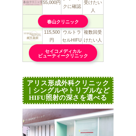
55,000円
受けたい
クに確認
人
春山クリニック
115,500
ウルトラ
複数回受
円
セルHIFU
けたい人
セイコメディカル
ビューティークリニック
アリス形成外科クリニック
｜シングルやトリプルなど
HIFU照射の深さを選べる