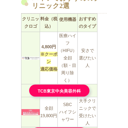
リニック2選
クリニッ
料金（税
おすすめ
使用機器
クロゴ
込）
のタイプ
医療ハイ
フ
4,800円
（HIFU）
安さで
※クーポ
全顔
選びたい
ン
（額・目
人
適応価格
周り除
く）
TCB東京中央美容外科
大手クリ
SBC
全顔
ニックで
ハイフシ
19,800円
受けたい
ャワー
人