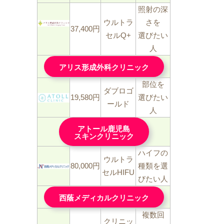
照射の深
ウルトラ
さを
37,400円
セルQ+
選びたい
人
アリス形成外科クリニック
部位を
ダブロゴ
19,580円
選びたい
ールド
人
アトール鹿児島
スキンクリニック
ハイフの
ウルトラ
80,000円
種類を選
セルHIFU
びたい人
西蔭メディカルクリニック
複数回
クリニッ