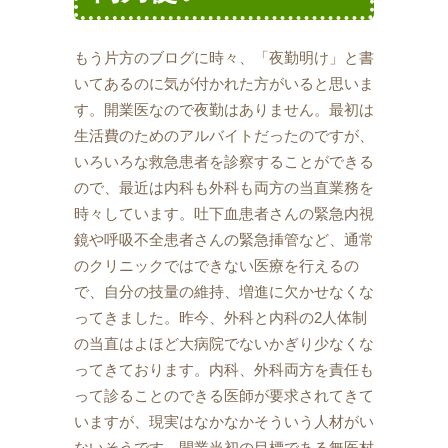
もう片方のブログに時々、「夜勤明け」と書
いてあるのに気が付かれた方がいると思いま
す。開業医なので夜勤はありません。最初は
生活費のためのアルバイトだったのですが、
いろいろな救急患者を診察することができる
ので、最近は内科も外科も両方の当直業務を
時々しています。吐下血患者さんの緊急内視
鏡や呼吸不全患者さんの緊急挿管など、通常
のクリニックではできない医療を行えるの
で、自分の技量の維持、増進に欠かせなくな
ってきました。昨今、外科と内科の2人体制
の当直はよほど大病院でないかぎり少なくな
ってきております。内科、外科両方を責任も
って診ることのできる医師が要求されてきて
いますが、現実はなかなかそういう人材がい
ないそうです。開業当初の目標である無医村