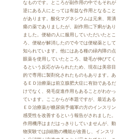
なものです。ところが副作用の中でもそれが
逆にある人にとっては有益な作用となること
があります。酸化マグネシウムは元来、胃潰
瘍の薬でありましたが、副作用に下痢があり
ました。便秘の人に服用していただいたとこ
ろ、便秘が解消したので今では便秘薬として
知られています。他にはある種の緑内障の点
眼薬を使用していたところ、睫毛が伸びてく
るという反応がみられたため、現在は美容目
的で専用に製剤化されたものもあります。あ
るＥＤ治療薬は前立腺肥大症に有効であるだ
けでなく、発毛促進作用もあることがわかっ
ています。ここからが本題ですが、最近ある
ＥＤ治療薬が糖尿病予備軍の方のインスリン
感受性を改善するという報告がされました。
作用機序はまだはっきりしていませんが、動
物実験ではβ細胞の機能が改善し、インスリ