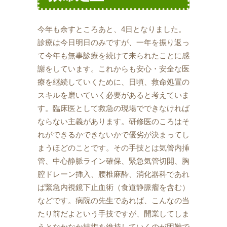
今年も余すところあと、4日となりました。
診療は今日明日のみですが、一年を振り返っ
て今年も無事診療を続けて来られたことに感
謝をしています。これからも安心・安全な医
療を継続していくために、日頃、救命処置の
スキルを磨いていく必要があると考えていま
す。臨床医として救急の現場でできなければ
ならない主義があります。研修医のころはそ
れができるかできないかで優劣が決まってし
まうほどのことです。その手技とは気管内挿
管、中心静脈ライン確保、緊急気管切開、胸
腔ドレーン挿入、腰椎麻酔、消化器科であれ
ば緊急内視鏡下止血術（食道静脈瘤を含む）
などです。病院の先生であれば、こんなの当
たり前だよという手技ですが、開業してしま
うとなかなか技術を維持していくのが困難で