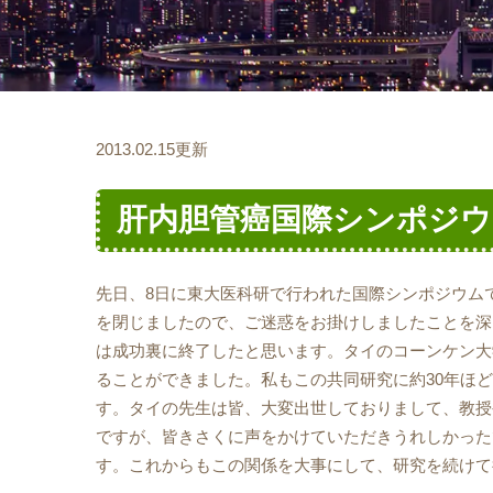
2013.02.15更新
肝内胆管癌国際シンポジウ
先日、8日に東大医科研で行われた国際シンポジウム
を閉じましたので、ご迷惑をお掛けしましたことを深
は成功裏に終了したと思います。タイのコーンケン大
ることができました。私もこの共同研究に約30年ほ
す。タイの先生は皆、大変出世しておりまして、教授
ですが、皆きさくに声をかけていただきうれしかった
す。これからもこの関係を大事にして、研究を続けて