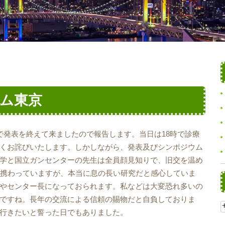
ム東京
で発表を終えて来ましたので報告します。当日は18時で診療
くお詫びいたします。しかしながら、発表及びシンポジウム
学と国立ガンセンターの先生は全員顔見知りで、旧交を温め
ど携わっていますが、本当に息の長い研究だと感心していま
やセンター長になっておられます。私などは大変恐れ多いの
ですね。長年の交流による信頼の賜物だと自負しておりま
行きたいと誓った日でもありました。