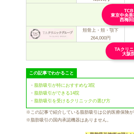
TCB
東京中央美
西梅田
頬骨上・頬・顎下
264,000円
TAクリ
大阪
この記事でわかること
・
脂肪吸引が特におすすめな3院
・
脂肪吸引ができる14院
・
脂肪吸引を受けるクリニックの選び方
※この記事で紹介している脂肪吸引は公的医療保険が
※脂肪吸引の国内承認機器はありません。