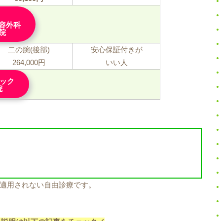
容外科
院
二の腕(後部)
安心保証付きが
264,000円
いい人
ニック
院
適用されない自由診療です。