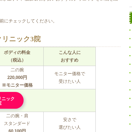
前にチェックしてください。
リニック3院
ボディの料金
こんな人に
（税込）
おすすめ
二の腕
モニター価格で
220,000円
受けたい人
※モニター価格
リニック
院
二の腕・肩
安さで
スタンダード
選びたい人
60,100円