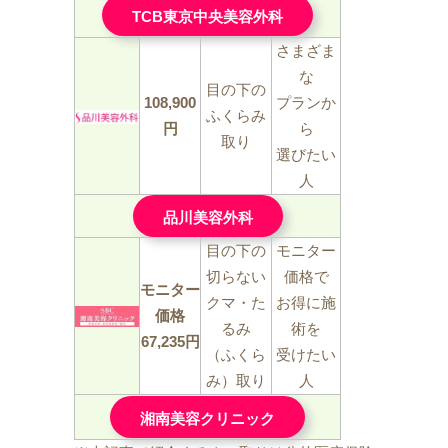
TCB東京中央美容外科
さまざま
な
目の下の
108,900
プランか
ふくらみ
円
ら
取り
選びたい
人
品川美容外科
目の下の
モニター
切らない
価格で
モニター
クマ・た
お得に施
価格
るみ
術を
67,235円
（ふくら
受けたい
み）取り
人
湘南美容クリニック