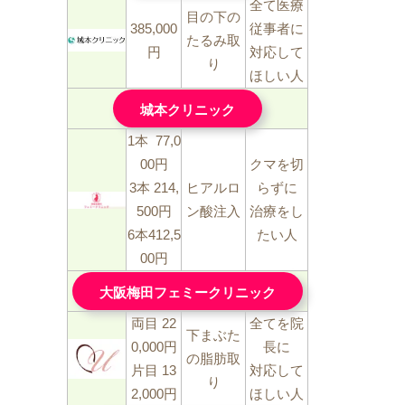
全て医療
目の下の
385,000
従事者に
たるみ取
円
対応して
り
ほしい人
城本クリニック
1本 77,0
00円
クマを切
3本 214,
ヒアルロ
らずに
500円
ン酸注入
治療をし
6本412,5
たい人
00円
大阪梅田フェミークリニック
両目 22
全てを院
下まぶた
0,000円
長に
の脂肪取
片目 13
対応して
り
2,000円
ほしい人