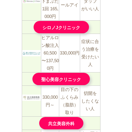
下まぶた
タッフ
ールアイ
1回 165,
がいい人
000円
シロノJクリニック
ヒアルロ
症状に合
ン酸注入
う治療を
60,500
330,000円
受けたい
〜137,50
人
0円
聖心美容クリニック
目の下の
切開を
330,000
ふくらみ
したくな
円～
（脂肪）
い人
取り
共立美容外科