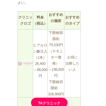
さい。
おすすめ
クリニッ
料金
おすすめ
の施術
クロゴ
（税込）
のタイプ
下眼瞼脱
脂術
79,100円
ヒアルロ
（※モニ
ン酸注入
ター価
お得に
（1本）
格）
治療した
26,400
～198,000
い人
～88,000
円
円
下眼瞼切
開術
328,900円
TAクリニック