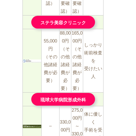
認）
要確
要確
認）
認）
ステラ美容クリニック
88,00
165,0
55,000
0円
00円
しっかり
円
（そ
（そ
術前検査
（その
の他
の他
を
他諸経
諸経
諸経
受けたい
費が必
費が
費が
人
要）
必
必
要）
要）
琉球大学病院形成外科
275,0
体に優し
00円
330,0
く
–
～
00円
手術を受
330,0