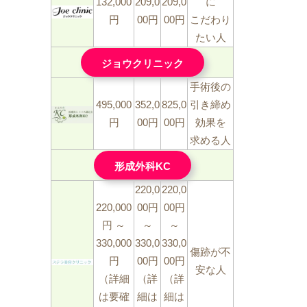
132,000
209,0
209,0
に
円
00円
00円
こだわり
たい人
ジョウクリニック
手術後の
495,000
352,0
825,0
引き締め
円
00円
00円
効果を
求める人
形成外科KC
220,0
220,0
220,000
00円​
00円​
円​ ～
～
～
330,000
330,0
330,0
傷跡が不
円
00円
00円
安な人
（詳細
（詳
（詳
は要確
細は
細は