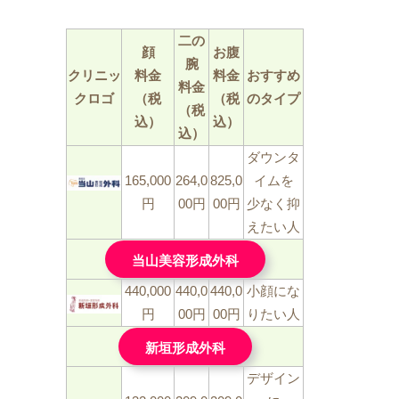
二の
顔
お腹
腕
クリニッ
料金
料金
おすすめ
料金
クロゴ
（税
（税
のタイプ
（税
込）
込）
込）
ダウンタ
165,000
264,0
825,0
イムを
円
00円
00円
少なく抑
えたい人
当山美容形成外科
440,000
440,0
440,0
小顔にな
円
00円
00円
りたい人
新垣形成外科
デザイン