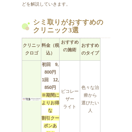
どを解説していきます。
シミ取りがおすすめの
クリニック3選
おすすめ
クリニッ
料金（税
おすすめ
の施術
クロゴ
込）
のタイプ
初回 9,
800円
1回 12,
850円
色々な治
ピコレー
※期間に
療から
ザー
よりお得
選びたい
ライト
な
人
割引クー
ポンあ