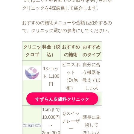
つくばエリアや近郊でシミ取りを受けられる
クリニックを4院厳選して紹介します。
おすすめの施術メニューや金額も紹介するの
で、クリニック選びの参考にしてください。
クリニッ
料金（税
おすすめ
おすすめ
クロゴ
込）
の施術
のタイプ
ピコスポ
自分に合
1ショッ
ット
う機器を
ト 1,100
（Dr施
教えてほ
円
術）
しい人
すずらん皮膚科クリニック
1cmまで
Ｑスイッ
10,000円
院長に施
チレーザ
～
術して
ー
2cm 30,0
ほしい人