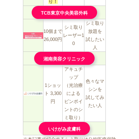
り！
TCB東京中央美容外科
シミ取り
シミ取り
10個まで
放題を
レーザー1
26,000円
試したい
0
人
湘南美容クリニック
アキュチ
ップ
色々なマ
1ショッ
（光治療
シンを
ト 3,300
による
試してみ
円
ピンポイ
たい人
ントのシ
ミ取り）
いけがみ皮膚科