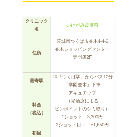
クリニック
いけがみ皮膚科
名
茨城県つくば市並木4‐4-2
並木ショッピングセンター
住所
専門店2F
TX『つくば駅』からバス10分
最寄駅
『学園並木』下車
アキュチップ
（光治療による
料金
ピンポイントのシミ取り）
（税込）
1ショット 3,300円
2ショット目～ +1,650円
初回