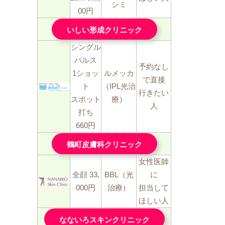
シミ
00円
いしい形成クリニック
シングル
パルス
予約なし
1ショッ
ルメッカ
で直接
ト
（IPL光治
行きたい
スポット
療）
人
打ち
660円
鶴町皮膚科クリニック
女性医師
全顔 33,
BBL（光
に
000円
治療）
担当して
ほしい人
なないろスキンクリニック