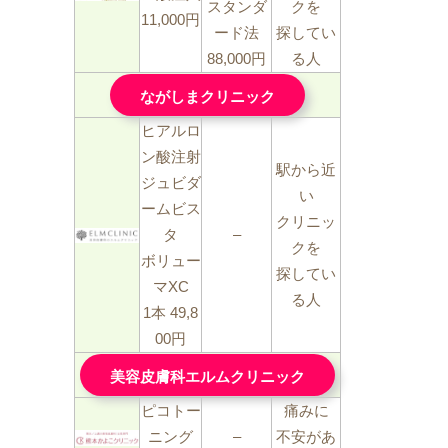
スタンダ
クを
11,000円
ード法
探してい
88,000円
る人
ながしまクリニック
ヒアルロ
ン酸注射
駅から近
ジュビダ
い
ームビス
クリニッ
タ
–
クを
ボリュー
探してい
マXC
る人
1本 49,8
00円
美容皮膚科エルムクリニック
ピコトー
痛みに
ニング
–
不安があ