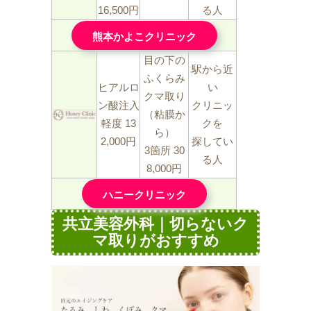
16,500円
る人
熊本かよこクリニック
目の下の
駅から近
ふくらみ
ヒアルロ
い
クマ取り
ン酸注入
クリニッ
（粘膜か
軽度 13
クを
ら）
2,000円
探してい
3箇所 30
る人
8,000円
ハニークリニック
共立美容外科｜切らないク
マ取りがおすすめ