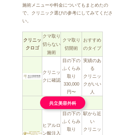
施術メニューや料金についてもまとめたの
で、クリニック選びの参考にしてみてくださ
い。
クマ取り
クリニッ
クマ取り
おすすめ
切らない
クロゴ
切開術
のタイプ
施術
目の下の
実績のあ
ふくらみ
る
クリニッ
取り
クリニッ
クに確認
330,000
クがいい
円〜
人
共立美容外科
目の下の
駅から近
ふくらみ
い
ヒアルロ
取り
クリニッ
ン酸注入