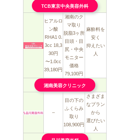
TCB東京中央美容外科
湘南のク
ヒアルロ
マ取り
ン酸
麻酔料を
脱脂3ヶ所
RHA1 0.
安く
目頭・目
3cc 18,3
抑えたい
尻・中央
30円
人
モニター
〜1.0cc
価格
39,180円
79,100円
湘南美容クリニック
さまざま
目の下の
なプラン
ふくらみ
–
から
取り
選びたい
108,900円
人