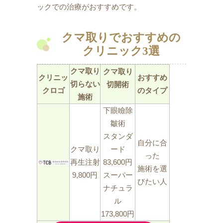
ックでの治療がおすすめです。
クマ取りでおすすめの
クリニック3選
クマ取り
クマ取り
クリニッ
おすすめ
切らない
切開術
クロゴ
のタイプ
施術
下眼瞼除
皺術
スタンダ
自分に合
クマ取り
ード
った
再生注射
83,600円
施術を選
9,800円
スーパー
びたい人
ナチュラ
ル
173,800円