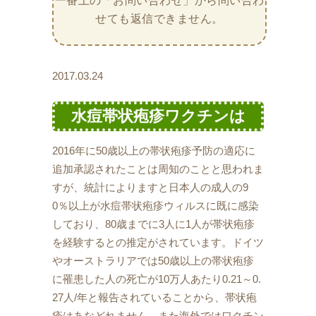
一番上の「お問い合わせ」から問い合わ
せても返信できません。
2017.03.24
水痘帯状疱疹ワクチンは
2016年に50歳以上の帯状疱疹予防の適応に
追加承認されたことは周知のことと思われま
すが、統計によりますと日本人の成人の9
0％以上が水痘帯状疱疹ウィルスに既に感染
しており、80歳までに3人に1人が帯状疱疹
を経験するとの推定がされています。ドイツ
やオーストラリアでは50歳以上の帯状疱疹
に罹患した人の死亡が10万人あたり0.21～0.
27人/年と報告されていることから、帯状疱
疹はあなどれません。また海外ではワクチン