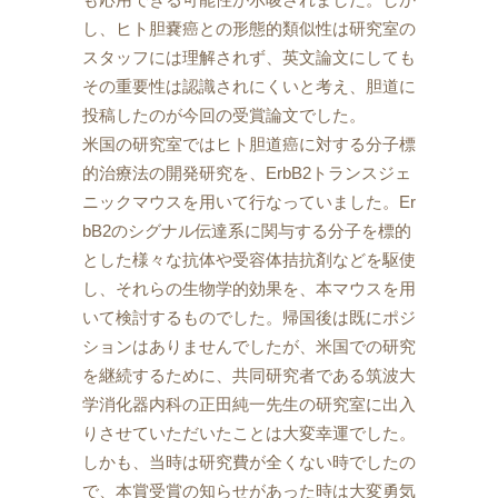
し、ヒト胆嚢癌との形態的類似性は研究室の
スタッフには理解されず、英文論文にしても
その重要性は認識されにくいと考え、胆道に
投稿したのが今回の受賞論文でした。
米国の研究室ではヒト胆道癌に対する分子標
的治療法の開発研究を、ErbB2トランスジェ
ニックマウスを用いて行なっていました。Er
bB2のシグナル伝達系に関与する分子を標的
とした様々な抗体や受容体拮抗剤などを駆使
し、それらの生物学的効果を、本マウスを用
いて検討するものでした。帰国後は既にポジ
ションはありませんでしたが、米国での研究
を継続するために、共同研究者である筑波大
学消化器内科の正田純一先生の研究室に出入
りさせていただいたことは大変幸運でした。
しかも、当時は研究費が全くない時でしたの
で、本賞受賞の知らせがあった時は大変勇気