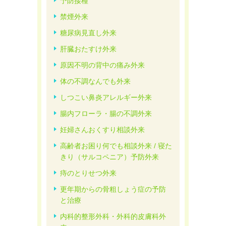
予防接種
禁煙外来
糖尿病見直し外来
肝臓おたすけ外来
原因不明の背中の痛み外来
体の不調なんでも外来
しつこい鼻炎アレルギー外来
腸内フローラ・腸の不調外来
妊婦さんおくすり相談外来
高齢者お困り何でも相談外来 / 寝た
きり（サルコペニア）予防外来
痔のとりせつ外来
更年期からの骨粗しょう症の予防
と治療
内科的整形外科・外科的皮膚科外