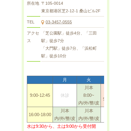
所在地
〒105-0014
東京都港区芝2-12-1 桑山ビル2F
TEL
03-3457-0555
アクセ
「芝公園駅」徒歩4分、「三田
ス
駅」徒歩7分
「大門駅」徒歩7分、「浜松町
駅」徒歩10分
月
火
水
川本
亀山
9:00-12:45
休診
8:00~
9:30～一般内
内/外/整/皮
川本
川本
16:00-18:00
休診
内/外/整/皮
内/外/整/皮
水は9:30から、土は9:00から受付開